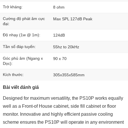
Trở kháng:
8 ohm
Cường độ phát âm cực
Max SPL 127dB Peak
đại:
Độ nhạy (1w @ 1m):
124dB
Tần số đáp tuyến:
55hz to 20kHz
Góc phủ âm (Ngang x
90 x 70
Dọc):
Kích thước:
305x355x585mm
Bài viết đánh giá
Designed for maximum versatility, the PS10P works equally
well as a Front-of House cabinet, side fill cabinet or floor
monitor. Innovative and highly efficient passive cooling
scheme ensures the PS10P will operate in any environment