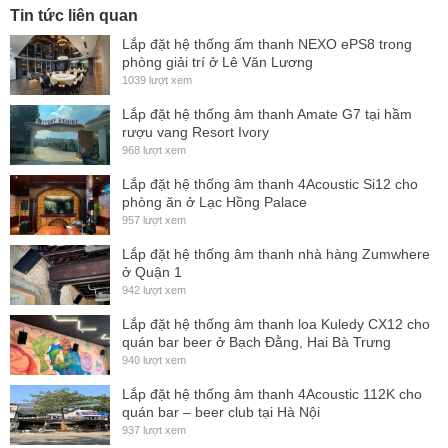
Tin tức liên quan
competitive powered cabinets, the Parasource Series multi-
Lắp đặt hệ thống ấm thanh NEXO ePS8 trong
band limiting scheme ensures essential elements like vocals
phòng giải trí ở Lê Văn Lương
and solo instruments in the essential midrange band aren't
1039 lượt xem
being modulated by transient attacks of low frequency
Lắp đặt hệ thống âm thanh Amate G7 tại hầm
material like kick drums and bass tracks. This delivers an
rượu vang Resort Ivory
968 lượt xem
extremely smooth and precise mix even at the highest output
Lắp đặt hệ thống âm thanh 4Acoustic Si12 cho
levels the cabinet can produce.
phòng ăn ở Lạc Hồng Palace
Rugged yet lightweight ABS cabinet and baffle design
957 lượt xem
ensure unmatched long term reliability in the field.
Lắp đặt hệ thống âm thanh nhà hàng Zumwhere
ở Quận 1
942 lượt xem
Lắp đặt hệ thống âm thanh loa Kuledy CX12 cho
quán bar beer ở Bạch Đằng, Hai Bà Trưng
940 lượt xem
Lắp đặt hệ thống âm thanh 4Acoustic 112K cho
quán bar – beer club tại Hà Nội
937 lượt xem