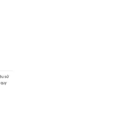
đều sử
 quy