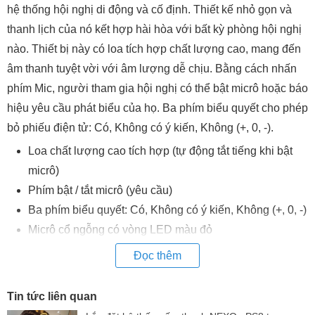
hệ thống hội nghị di động và cố định. Thiết kế nhỏ gọn và
thanh lịch của nó kết hợp hài hòa với bất kỳ phòng hội nghị
nào. Thiết bị này có loa tích hợp chất lượng cao, mang đến
âm thanh tuyệt vời với âm lượng dễ chịu. Bằng cách nhấn
phím Mic, người tham gia hội nghị có thể bật micrô hoặc báo
hiệu yêu cầu phát biểu của họ. Ba phím biểu quyết cho phép
bỏ phiếu điện tử: Có, Không có ý kiến, Không (+, 0, -).
Loa chất lượng cao tích hợp (tự động tắt tiếng khi bật
micrô)
Phím bật / tắt micrô (yêu cầu)
Ba phím biểu quyết: Có, Không có ý kiến, Không (+, 0, -)
Micrô cổ ngỗng có vòng LED màu đỏ
Hai giắc cắm tai nghe 3,5 mm cho tai nghe hoặc bộ
Đọc thêm
ghép cảm ứng cho người khiếm thính
Hai điều khiển âm lượng tai nghe riêng biệt
Tin tức liên quan
Thông số kỹ thuật