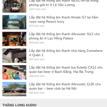
Lắp đặt hệ thống ấm thanh NEXO ePS8 trong
phòng giải trí ở Lê Văn Lương
Technical Data and Specification of SDC 8200 D
1047 lượt xem
Color : black
Lắp đặt hệ thống âm thanh Amate G7 tại hầm
Dimensions : 150 x 80 x 185 mm
rượu vang Resort Ivory
974 lượt xem
Frequency response : 100-14.000 Hz
Weight : 560
Lắp đặt hệ thống âm thanh 4Acoustic Si12 cho
phòng ăn ở Lạc Hồng Palace
Power consumption : max. 2.5 W
959 lượt xem
Operating temperature : +5/+50 °C
Lắp đặt hệ thống âm thanh nhà hàng Zumwhere
Goose neck length : 380 mm
ở Quận 1
944 lượt xem
Headphone connector: 3.5 mm mono (>32 Ohm)
Housing : ABS
Lắp đặt hệ thống âm thanh loa Kuledy CX12 cho
quán bar beer ở Bạch Đằng, Hai Bà Trưng
Standards : IEC 849
948 lượt xem
Voltage : 48 V DC
Lắp đặt hệ thống âm thanh 4Acoustic 112K cho
1 SDC 8200 D Delegate Unit
quán bar – beer club tại Hà Nội
944 lượt xem
THĂNG LONG AUDIO