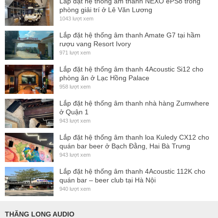
Lắp đặt hệ thống ấm thanh NEXO ePS8 trong
phòng giải trí ở Lê Văn Lương
Min. terminating impedance
1000 Ohm
1043 lượt xem
Khối lượng
330 g
Lắp đặt hệ thống âm thanh Amate G7 tại hầm
rượu vang Resort Ivory
971 lượt xem
Lắp đặt hệ thống âm thanh 4Acoustic Si12 cho
phòng ăn ở Lạc Hồng Palace
958 lượt xem
Lắp đặt hệ thống âm thanh nhà hàng Zumwhere
ở Quận 1
943 lượt xem
Lắp đặt hệ thống âm thanh loa Kuledy CX12 cho
quán bar beer ở Bạch Đằng, Hai Bà Trưng
943 lượt xem
Lắp đặt hệ thống âm thanh 4Acoustic 112K cho
quán bar – beer club tại Hà Nội
940 lượt xem
THĂNG LONG AUDIO