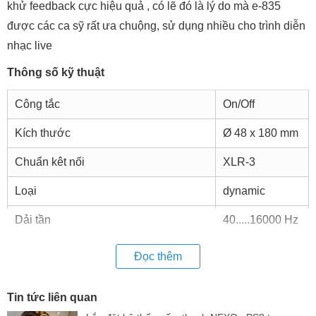
khử feedback cực hiệu quả , có lẽ đó là lý do mà e-835
được các ca sỹ rất ưa chuộng, sử dụng nhiều cho trình diễn
nhạc live
Thông số kỹ thuật
Công tắc
On/Off
Kích thước
Ø 48 x 180 mm
Chuẩn kêt nối
XLR-3
Loại
dynamic
Dải tần
40.....16000 Hz
Pick-up
cardioid
Đọc thêm
Sensitivity in free field, no load (1kHz)
2,7 mV/Pa
Tin tức liên quan
Trở kháng
350 Ohm