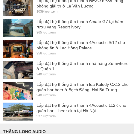
3 mV/Pa
Lắp đặt hệ thống ấm thanh NEXO ePS8 trong
(1kHz)
phòng giải trí ở Lê Văn Lương
1039 lượt xem
Weight w/o cable
11 oz. (311 g)
Lắp đặt hệ thống âm thanh Amate G7 tại hầm
rượu vang Resort Ivory
965 lượt xem
Lắp đặt hệ thống âm thanh 4Acoustic Si12 cho
phòng ăn ở Lạc Hồng Palace
956 lượt xem
Lắp đặt hệ thống âm thanh nhà hàng Zumwhere
ở Quận 1
940 lượt xem
Lắp đặt hệ thống âm thanh loa Kuledy CX12 cho
quán bar beer ở Bạch Đằng, Hai Bà Trưng
940 lượt xem
Lắp đặt hệ thống âm thanh 4Acoustic 112K cho
quán bar – beer club tại Hà Nội
937 lượt xem
THĂNG LONG AUDIO