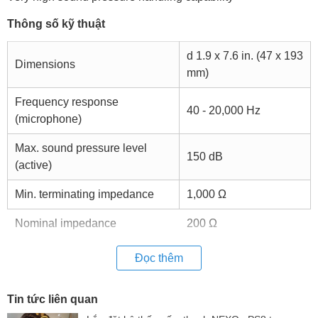
Thông số kỹ thuật
d 1.9 x 7.6 in. (47 x 193
Dimensions
mm)
Frequency response
40 - 20,000 Hz
(microphone)
Max. sound pressure level
150 dB
(active)
Min. terminating impedance
1,000 Ω
Nominal impedance
200 Ω
Phantom powering
12 - 48 V
Đọc thêm
Pick-up pattern
Super-cardioid
Tin tức liên quan
Sensitivity in free field, no load