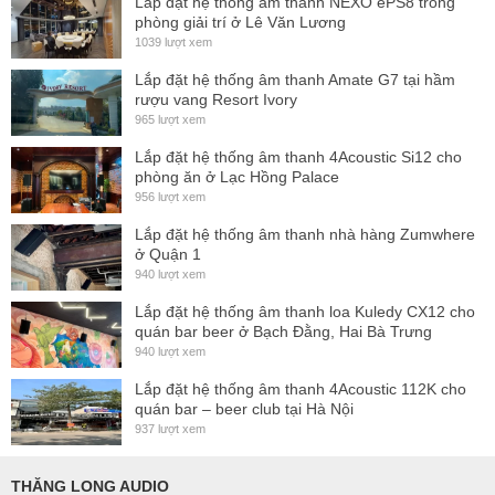
Lắp đặt hệ thống ấm thanh NEXO ePS8 trong
năm
phòng giải trí ở Lê Văn Lương
- Chất lượng âm thanh tuyệt vời có khả năng đột biết tái tạo
1039 lượt xem
tiếng
Lắp đặt hệ thống âm thanh Amate G7 tại hầm
rượu vang Resort Ivory
965 lượt xem
Lắp đặt hệ thống âm thanh 4Acoustic Si12 cho
phòng ăn ở Lạc Hồng Palace
956 lượt xem
Lắp đặt hệ thống âm thanh nhà hàng Zumwhere
ở Quận 1
940 lượt xem
Lắp đặt hệ thống âm thanh loa Kuledy CX12 cho
quán bar beer ở Bạch Đằng, Hai Bà Trưng
940 lượt xem
Lắp đặt hệ thống âm thanh 4Acoustic 112K cho
quán bar – beer club tại Hà Nội
937 lượt xem
THĂNG LONG AUDIO