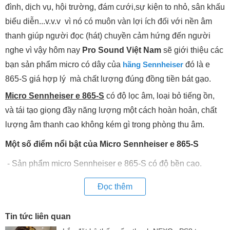
đình, dịch vụ, hội trường, đám cưới,sự kiện to nhỏ, sân khấu
biểu diễn...v.v.v vì nó có muôn vàn lợi ích đối với nền âm
thanh giúp người đọc (hát) chuyền cảm hứng đến người
nghe vì vậy hôm nay
Pro Sound Việt Nam
sẽ giới thiệu các
bạn sản phẩm micro có dây của
hãng Sennheiser
đó là e
865-S giá hợp lý mà chất lượng đúng đồng tiền bát gạo.
Micro Sennheiser e 865-S
có độ lọc âm, loại bỏ tiếng ồn,
và tái tạo giọng đầy năng lượng một cách hoàn hoản, chất
lượng âm thanh cao không kém gì trong phòng thu âm.
Một số điểm nổi bật của Micro Sennheiser e 865-S
- Sản phẩm micro Sennheiser e 865-S có độ bền cao.
Được đầu tư rất tỉ mỉ về độ bền bên ngoài tránh va đập
Đọc thêm
- Micro Sennheiser e 865-S giá tốt không quá cao tiều so
với những sản phẩm micro cao cấp khác
Tin tức liên quan
- Chế độ bảo hành của micro Sennheiser e865-S lên đến 2