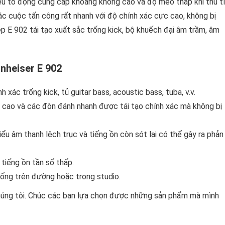
ếu tố động cung cấp khoảng không cao và độ méo thấp khi thu t
ác cuộc tấn công rất nhanh với độ chính xác cực cao, không bị
p E 902 tái tạo xuất sắc trống kick, bộ khuếch đại âm trầm, âm
nheiser E 902
 xác trống kick, tủ guitar bass, acoustic bass, tuba, v.v.
cao và các đòn đánh nhanh được tái tạo chính xác mà không bị
iểu âm thanh lệch trục và tiếng ồn còn sót lại có thể gây ra phản
 tiếng ồn tần số thấp.
sống trên đường hoặc trong studio.
chúng tôi. Chúc các bạn lựa chọn được những sản phẩm mà mình