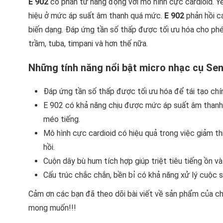
E 902
có phần tử năng động với mô hình cực cardioid. Y
hiệu ở mức áp suất âm thanh quá mức.
E 902
phản hồi c
biến dạng. Đáp ứng tần số thấp được tối ưu hóa cho phé
trầm, tuba, timpani và hơn thế nữa.
Những tính năng nổi bật micro nhạc cụ Sen
Đáp ứng tần số thấp được tối ưu hóa để tái tạo chính
E 902 có khả năng chịu được mức áp suất âm thanh 
méo tiếng.
Mô hình cực cardioid có hiệu quả trong việc giảm th
hồi.
Cuộn dây bù hum tích hợp giúp triệt tiêu tiếng ồn và
Cấu trúc chắc chắn, bền bỉ có khả năng xử lý cuộc 
Cảm ơn các bạn đã theo dõi bài viết về sản phẩm của 
mong muốn!!!