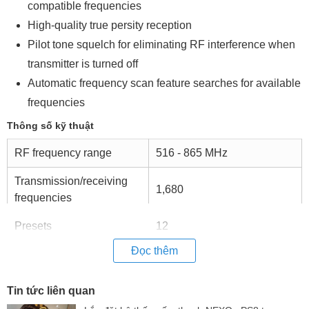
compatible frequencies
High-quality true persity reception
Pilot tone squelch for eliminating RF interference when
transmitter is turned off
Automatic frequency scan feature searches for available
frequencies
Thông số kỹ thuật
RF frequency range
516 - 865 MHz
Transmission/receiving
1,680
frequencies
Presets
12
Đọc thêm
Switching bandwidth
42 MHz
Peak deviation
± 48 kHz
Tin tức liên quan