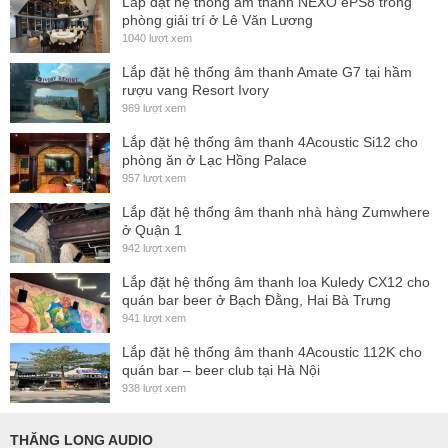
Compander
Lắp đặt hệ thống ấm thanh NEXO ePS8 trong
HDX
phòng giải trí ở Lê Văn Lương
1040 lượt xem
Frequency response
80 - 18,000 Hz
(microphone)
Lắp đặt hệ thống âm thanh Amate G7 tại hầm
rượu vang Resort Ivory
Signal-to-noise-ratio
> 110 dB(A)
969 lượt xem
Lắp đặt hệ thống âm thanh 4Acoustic Si12 cho
Total harmonic distortion
phòng ăn ở Lạc Hồng Palace
(THD)
957 lượt xem
Lắp đặt hệ thống âm thanh nhà hàng Zumwhere
ETS 300422 , ETS 300445 ,
In compliance with
ở Quận 1
CE , FCC
942 lượt xem
Antenna connector
2 BNC, 50Ω
Lắp đặt hệ thống âm thanh loa Kuledy CX12 cho
quán bar beer ở Bạch Đằng, Hai Bà Trưng
XLR connector
941 lượt xem
6.3 mm
Lắp đặt hệ thống âm thanh 4Acoustic 112K cho
Audio output level
quán bar – beer club tại Hà Nội
XLR: +18 dBu max
(balanced)
938 lượt xem
Audio output level
Jack: +10 dBu max
THĂNG LONG AUDIO