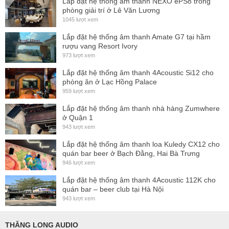
mà không cần lo lắng về chế độ bảo hành sau này. Với đội
Lắp đặt hệ thống ấm thanh NEXO ePS8 trong
phòng giải trí ở Lê Văn Lương
ngũ nhân viên chuyên nghiệp, có trình độ nghề nghiệp được
1045 lượt xem
đào tạo chuyên sâu, nhiệt tình chắc chắn sẽ mang lại sự hài
Lắp đặt hệ thống âm thanh Amate G7 tại hầm
lòng cho quý khách hàng.
rượu vang Resort Ivory
973 lượt xem
Lắp đặt hệ thống âm thanh 4Acoustic Si12 cho
phòng ăn ở Lạc Hồng Palace
959 lượt xem
Lắp đặt hệ thống âm thanh nhà hàng Zumwhere
ở Quận 1
943 lượt xem
Lắp đặt hệ thống âm thanh loa Kuledy CX12 cho
quán bar beer ở Bạch Đằng, Hai Bà Trưng
946 lượt xem
Lắp đặt hệ thống âm thanh 4Acoustic 112K cho
quán bar – beer club tại Hà Nội
943 lượt xem
THĂNG LONG AUDIO