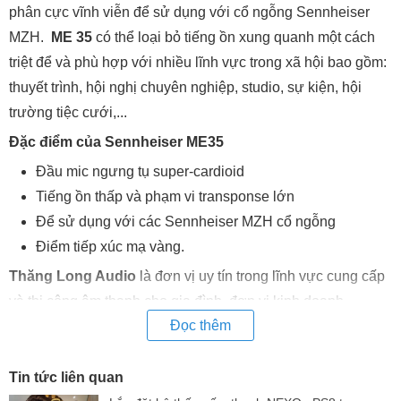
phân cực vĩnh viễn để sử dụng với cổ ngỗng Sennheiser
MZH.
ME 35
có thể loại bỏ tiếng ồn xung quanh một cách
triệt để và phù hợp với nhiều lĩnh vực trong xã hội bao gồm:
thuyết trình, hội nghị chuyên nghiệp, studio, sự kiện, hội
trường tiệc cưới,...
Đặc điểm của Sennheiser ME35
Đầu mic ngưng tụ super-cardioid
Tiếng ồn thấp và phạm vi transponse lớn
Để sử dụng với các Sennheiser MZH cổ ngỗng
Điểm tiếp xúc mạ vàng.
Thăng Long Audio
là đơn vị uy tín trong lĩnh vực cung cấp
và thi công âm thanh cho gia đình, đơn vị kinh doanh,...
Đọc thêm
đáng để bạn gửi gắm sự tin tưởng. Đến với Thăng Long
Audio, quý khách sẽ được tư vấn chi tiết, tận tình và chọn
mua được sản phẩm phù hợp nhất với hệ thống âm thanh
Tin tức liên quan