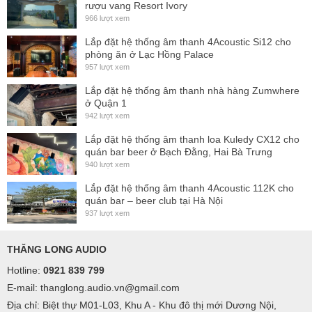
rượu vang Resort Ivory
966 lượt xem
Lắp đặt hệ thống âm thanh 4Acoustic Si12 cho
phòng ăn ở Lạc Hồng Palace
957 lượt xem
Lắp đặt hệ thống âm thanh nhà hàng Zumwhere
ở Quận 1
942 lượt xem
Lắp đặt hệ thống âm thanh loa Kuledy CX12 cho
quán bar beer ở Bạch Đằng, Hai Bà Trưng
940 lượt xem
Lắp đặt hệ thống âm thanh 4Acoustic 112K cho
quán bar – beer club tại Hà Nội
937 lượt xem
THĂNG LONG AUDIO
Hotline:
0921 839 799
E-mail: thanglong.audio.vn@gmail.com
Địa chỉ: Biệt thự M01-L03, Khu A - Khu đô thị mới Dương Nội,