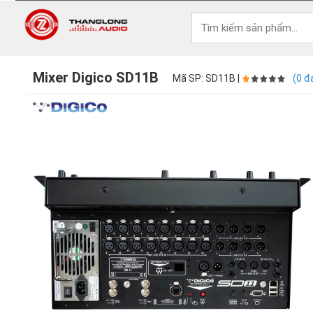
Mixer Digico SD11B
Mã SP: SD11B |
(0 đ