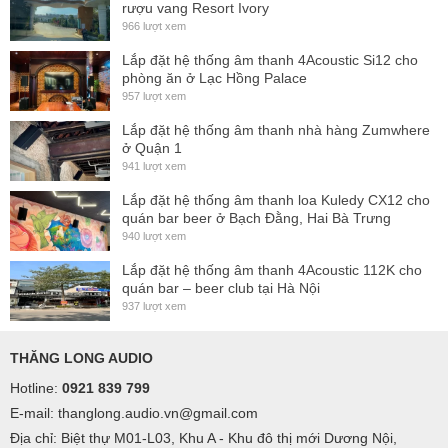
rượu vang Resort Ivory
966 lượt xem
Lắp đặt hệ thống âm thanh 4Acoustic Si12 cho
phòng ăn ở Lạc Hồng Palace
957 lượt xem
Lắp đặt hệ thống âm thanh nhà hàng Zumwhere
ở Quận 1
941 lượt xem
Lắp đặt hệ thống âm thanh loa Kuledy CX12 cho
quán bar beer ở Bạch Đằng, Hai Bà Trưng
940 lượt xem
Lắp đặt hệ thống âm thanh 4Acoustic 112K cho
quán bar – beer club tại Hà Nội
937 lượt xem
THĂNG LONG AUDIO
Hotline:
0921 839 799
E-mail: thanglong.audio.vn@gmail.com
Địa chỉ: Biệt thự M01-L03, Khu A - Khu đô thị mới Dương Nội,