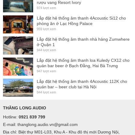
rượu vang Resort Ivory
974 lượt xem
Lắp đặt hệ thống âm thanh 4Acoustic Si12 cho
phòng ăn ở Lạc Hồng Palace
959 lượt xem
Lắp đặt hệ thống âm thanh nhà hàng Zumwhere
ở Quận 1
944 lượt xem
Lắp đặt hệ thống âm thanh loa Kuledy CX12 cho
quán bar beer ở Bạch Đằng, Hai Bà Trưng
947 lượt xem
Lắp đặt hệ thống âm thanh 4Acoustic 112K cho
quán bar – beer club tại Hà Nội
944 lượt xem
THĂNG LONG AUDIO
Hotline:
0921 839 799
E-mail: thanglong.audio.vn@gmail.com
Địa chỉ: Biệt thự M01-L03, Khu A - Khu đô thị mới Dương Nội,