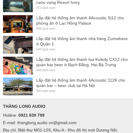
rượu vang Resort Ivory
971 lượt xem
Lắp đặt hệ thống âm thanh 4Acoustic Si12 cho
phòng ăn ở Lạc Hồng Palace
958 lượt xem
Lắp đặt hệ thống âm thanh nhà hàng Zumwhere
ở Quận 1
943 lượt xem
Lắp đặt hệ thống âm thanh loa Kuledy CX12 cho
quán bar beer ở Bạch Đằng, Hai Bà Trưng
943 lượt xem
Lắp đặt hệ thống âm thanh 4Acoustic 112K cho
quán bar – beer club tại Hà Nội
940 lượt xem
THĂNG LONG AUDIO
Hotline:
0921 839 799
E-mail: thanglong.audio.vn@gmail.com
Địa chỉ: Biệt thự M01-L03, Khu A - Khu đô thị mới Dương Nội,