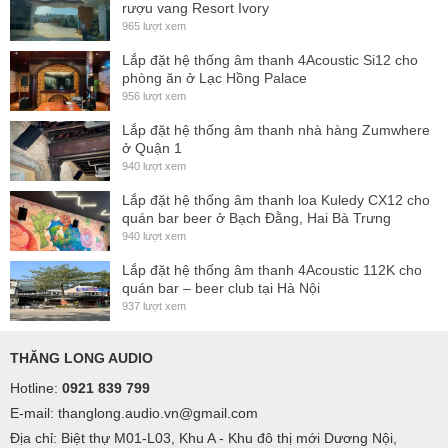
rượu vang Resort Ivory
965 lượt xem
Lắp đặt hệ thống âm thanh 4Acoustic Si12 cho
phòng ăn ở Lạc Hồng Palace
956 lượt xem
Lắp đặt hệ thống âm thanh nhà hàng Zumwhere
ở Quận 1
940 lượt xem
Lắp đặt hệ thống âm thanh loa Kuledy CX12 cho
quán bar beer ở Bạch Đằng, Hai Bà Trưng
940 lượt xem
Lắp đặt hệ thống âm thanh 4Acoustic 112K cho
quán bar – beer club tại Hà Nội
937 lượt xem
THĂNG LONG AUDIO
Hotline:
0921 839 799
E-mail: thanglong.audio.vn@gmail.com
Địa chỉ: Biệt thự M01-L03, Khu A - Khu đô thị mới Dương Nội,