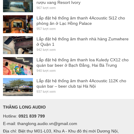
rượu vang Resort Ivory
967 lượt xem
Lắp đặt hệ thống âm thanh 4Acoustic Si12 cho
phòng ăn ở Lạc Hồng Palace
957 lượt xem
Lắp đặt hệ thống âm thanh nhà hàng Zumwhere
ở Quận 1
942 lượt xem
Lắp đặt hệ thống âm thanh loa Kuledy CX12 cho
quán bar beer ở Bạch Đằng, Hai Bà Trưng
940 lượt xem
Lắp đặt hệ thống âm thanh 4Acoustic 112K cho
quán bar – beer club tại Hà Nội
937 lượt xem
THĂNG LONG AUDIO
Hotline:
0921 839 799
E-mail: thanglong.audio.vn@gmail.com
Địa chỉ: Biệt thự M01-L03, Khu A - Khu đô thị mới Dương Nội,