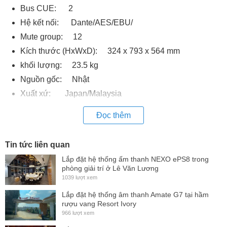
Bus CUE: 2
Hệ kết nối: Dante/AES/EBU/
Mute group: 12
Kích thước (HxWxD): 324 x 793 x 564 mm
khối lượng: 23.5 kg
Nguồn gốc: Nhật
Xuất xứ: Japan/Malaysia
Đọc thêm
Tin tức liên quan
Lắp đặt hệ thống ấm thanh NEXO ePS8 trong
phòng giải trí ở Lê Văn Lương
1039 lượt xem
Lắp đặt hệ thống âm thanh Amate G7 tại hầm
rượu vang Resort Ivory
966 lượt xem