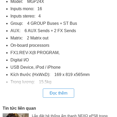
Model: MGP24X
Inputs mono: 16
Inputs stereo: 4
Group: 4 GROUP Buses + ST Bus
AUX: 6 AUX Sends + 2 FX Sends
Matrix: 2 Matrix out
On-board processors
FX1:REV-X(8 PROGRAM,
Digital I/O
USB Device, iPod / iPhone
Kích thước (HxWxD): 169 x 819 x565mm
Trọng lượng: 15.5kg
Đọc thêm
Tin tức liên quan
Lắp đặt hệ thống ấm thanh NEXO ePS8 trong