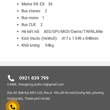
Matrix RX-EX: 36
Bus stereo: 2
Bus mono: 1
Bus CUE: 2
Hệ kết nối: AES/GPI/MIDI/Dante/TWINLANe
Kích thước (HxWxD): 417 x 1.549 x 848mm
Khối lượng: 94kg
0921 839 799
E-MAIL: thanglong.audio.vn@gmail.com
Địa chỉ: Biệt thự M01-L03, Khu A - Khu đô thị mới Dương Nội, phường
Dương Nội, Thành phố Hà Nội