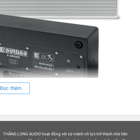
Đọc thêm
THĂNG LONG AUDIO hoạt động với sứ mệnh nỗ lực trở thành nhà tiên
h cho không gian đòi hỏi tính thẩm mỹ cao