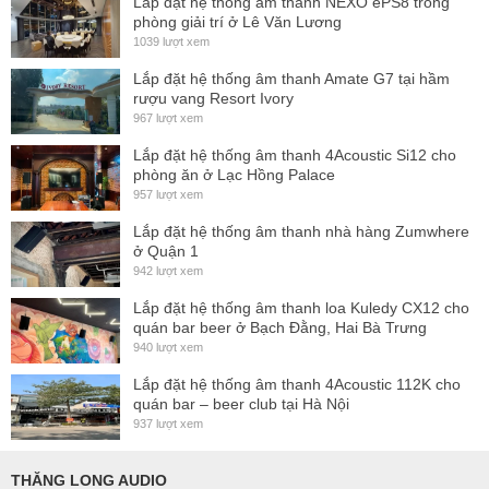
Lắp đặt hệ thống ấm thanh NEXO ePS8 trong
phòng giải trí ở Lê Văn Lương
01.
Nguồn điện thông minh – hoạt động từ 85V đến
1039 lượt xem
460V
GTA Quattro hỗ trợ
hoạt động linh hoạt trên nguồn
Lắp đặt hệ thống âm thanh Amate G7 tại hầm
điện 1 pha, 2 pha và 3 pha
, với khả năng
cân bằng tải 3
rượu vang Resort Ivory
pha thực sự
– không cần phân bổ tải thủ công. Đây là lợi
967 lượt xem
thế lớn trong các hệ thống phân phối điện phức tạp hoặc di
Lắp đặt hệ thống âm thanh 4Acoustic Si12 cho
phòng ăn ở Lạc Hồng Palace
động.
957 lượt xem
02.
Tối ưu hóa phân phối điện năng nhờ PFC và cân
Lắp đặt hệ thống âm thanh nhà hàng Zumwhere
bằng tải
Tích hợp
Power Factor Correction
giúp tăng hiệu
ở Quận 1
942 lượt xem
suất tiêu thụ điện năng, giảm hao phí và nâng cao tính ổn
định cho toàn bộ hệ thống khuếch đại công suất.
Lắp đặt hệ thống âm thanh loa Kuledy CX12 cho
quán bar beer ở Bạch Đằng, Hai Bà Trưng
03.
Ma trận âm thanh 4×4 – linh hoạt định tuyến & phối
940 lượt xem
trộn
Nhờ ma trận I/O 4×4 tích hợp, người dùng có thể dễ
Lắp đặt hệ thống âm thanh 4Acoustic 112K cho
dàng phối trộn và định tuyến tín hiệu từ nguồn
analog,
quán bar – beer club tại Hà Nội
937 lượt xem
AES3 hoặc Dante™
, phù hợp với mọi kiến trúc mạng âm
thanh hiện đại.
THĂNG LONG AUDIO