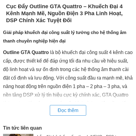
Cục Đẩy Outline GTA Quattro – Khuếch Đại 4
Kênh Mạnh Mẽ, Nguồn Điện 3 Pha Linh Hoạt,
DSP Chính Xác Tuyệt Đối
Giải pháp khuếch đại công suất lý tưởng cho hệ thống âm
thanh chuyên nghiệp hiện đại
Outline GTA Quattro
là bộ khuếch đại công suất 4 kênh cao
cấp, được thiết kế để đáp ứng tối đa nhu cầu về hiệu suất,
độ linh hoạt và sự ổn định trong các hệ thống âm thanh cài
đặt cố định và lưu động. Với công suất đầu ra mạnh mẽ, khả
năng hoạt động trên nguồn điện 1 pha – 2 pha – 3 pha, và
nền tảng DSP xử lý tín hiệu cực kỳ chính xác, GTA Quattro
là lựa chọn lý tưởng cho các cấu hình từ loa siêu trầm đến
Đọc thêm
loa toàn dải hiệu suất cao.
Tổng Quan Tính Năng Nổi Bật – GTA Quattro Có Gì Vượt
Tin tức liên quan
Trội?