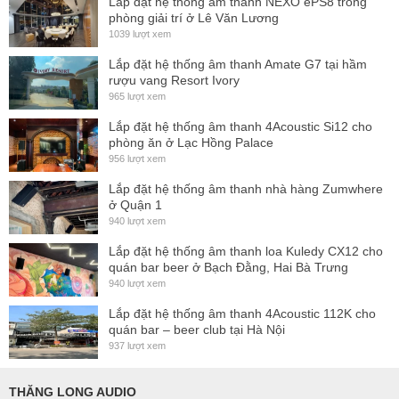
Lắp đặt hệ thống ấm thanh NEXO ePS8 trong
phòng giải trí ở Lê Văn Lương
pass, mang lại dải trầm chính xác, sâu rộng và mạnh mẽ. Là
1039 lượt xem
một phần trong giải pháp âm thanh toàn diện GTO, GTO-
Lắp đặt hệ thống âm thanh Amate G7 tại hầm
SUB cung cấp khả năng mở rộng dải tần số thấp một cách
rượu vang Resort Ivory
tối ưu cho các sân khấu ngoài trời, nhà hát lớn, lễ hội âm
965 lượt xem
nhạc hay sân vận động.
Lắp đặt hệ thống âm thanh 4Acoustic Si12 cho
phòng ăn ở Lạc Hồng Palace
Công suất cực lớn và áp suất âm thanh mạnh mẽ
956 lượt xem
GTO-SUB sở hữu công suất AES liên tục
2 x 1200 W
và đạt
Lắp đặt hệ thống âm thanh nhà hàng Zumwhere
ở Quận 1
đỉnh
2 x 4800 W
, với
mức SPL tối đa 147 dB SPL
(ở nửa
940 lượt xem
không gian). Nhờ thiết kế port dài và diện tích lớn, loa có thể
Lắp đặt hệ thống âm thanh loa Kuledy CX12 cho
tái tạo tần số thấp
từ 28 Hz – 160 Hz (-10 dB)
, đáp ứng
quán bar beer ở Bạch Đằng, Hai Bà Trưng
940 lượt xem
được yêu cầu âm trầm rõ nét, chắc gọn và có chiều sâu cho
các buổi biểu diễn chuyên nghiệp.
Lắp đặt hệ thống âm thanh 4Acoustic 112K cho
quán bar – beer club tại Hà Nội
937 lượt xem
THĂNG LONG AUDIO