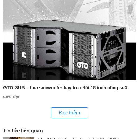
GTO-SUB – Loa subwoofer bay treo đôi 18 inch công suất
cực đại
Giải pháp âm trầm lý tưởng cho hệ thống GTO chuyên
Đọc thêm
nghiệp
GTO-SUB
là mẫu loa subwoofer bay treo cao cấp, sử dụng
Tin tức liên quan
hai củ loa 18 inch hiệu suất cao, thiết kế dạng hybrid band-