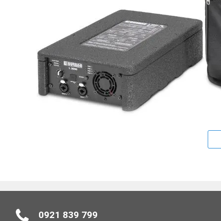
Cục Đẩy Công Suất Outline L3000 – Nhỏ G
công suất cao với thiết kế tối ưu cho sự nhỏ gọn và độ 
0921 839 799
ứng hoàn hảo nhu cầu âm thanh chuyên nghiệp trong nhiề