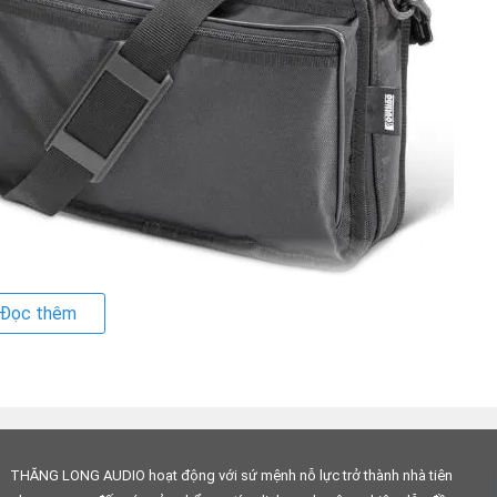
Đọc thêm
ọn, Mạnh Mẽ, Linh Hoạt
Outline L3000
là mẫu cục đẩy
bền vượt trội. Sở hữu công suất lên đến
3000W
, sản phẩm đáp
THĂNG LONG AUDIO hoạt động với sứ mệnh nỗ lực trở thành nhà tiên
u môi trường khác nhau: từ biểu diễn lưu động, sân khấu nhỏ đế