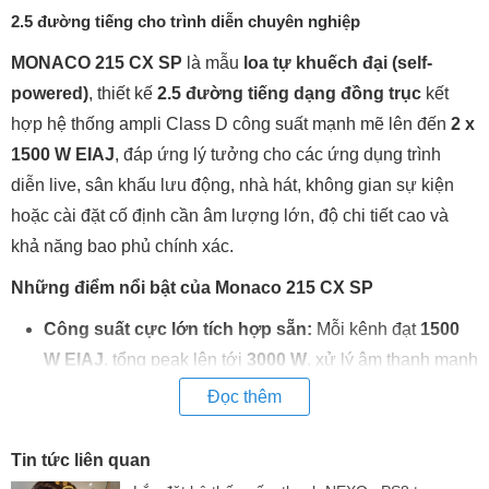
2.5 đường tiếng cho trình diễn chuyên nghiệp
MONACO 215 CX SP
là mẫu
loa tự khuếch đại (self-
powered)
, thiết kế
2.5 đường tiếng dạng đồng trục
kết
hợp hệ thống ampli Class D công suất mạnh mẽ lên đến
2 x
1500 W EIAJ
, đáp ứng lý tưởng cho các ứng dụng trình
diễn live, sân khấu lưu động, nhà hát, không gian sự kiện
hoặc cài đặt cố định cần âm lượng lớn, độ chi tiết cao và
khả năng bao phủ chính xác.
Những điểm nổi bật của Monaco 215 CX SP
Công suất cực lớn tích hợp sẵn:
Mỗi kênh đạt
1500
W EIAJ
, tổng peak lên tới
3000 W
, xử lý âm thanh mạnh
mẽ mà không cần ampli rời
Đọc thêm
Thiết kế đồng trục cao cấp:
Loa mid-low 15” và driver
nén 3” cùng chia sẻ một trục âm học giúp đồng pha,
Tin tức liên quan
giảm nhiễu xạ và tăng độ trung thực