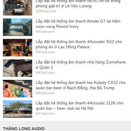
Lắp đặt hệ thống ấm thanh NEXO ePS8 trong
phòng giải trí ở Lê Văn Lương
Cấu trúc 2.5 đường tiếng thông minh:
Tối ưu hiệu
1039 lượt xem
suất dải trầm nhưng vẫn giữ được độ sắc nét của dải
Lắp đặt hệ thống âm thanh Amate G7 tại hầm
trung cao
rượu vang Resort Ivory
Bộ khuếch đại Class D chất lượng cao:
Có 4 cấu
965 lượt xem
hình EQ sẵn có (preset), trong đó có
1 preset chuyên
Lắp đặt hệ thống âm thanh 4Acoustic Si12 cho
phòng ăn ở Lạc Hồng Palace
dụng cho kết hợp với subwoofer SUB 118 SP
956 lượt xem
Họng kèn HF xoay được:
Cho phép tùy chỉnh hướng
Lắp đặt hệ thống âm thanh nhà hàng Zumwhere
phát âm 80° x 60° linh hoạt theo bố trí thực tế
ở Quận 1
Kết nối đa dạng:
Cổng vào combo XLR/Jack 6.35mm
940 lượt xem
TRS, cổng link out XLR, USB điều khiển, PowerCON
Lắp đặt hệ thống âm thanh loa Kuledy CX12 cho
quán bar beer ở Bạch Đằng, Hai Bà Trưng
True1 cho điện nguồn và link out
940 lượt xem
Thùng loa gỗ Baltic birch cao cấp:
Sơn phủ Polyurea
Lắp đặt hệ thống âm thanh 4Acoustic 112K cho
chống trầy và chịu va đập cực tốt
quán bar – beer club tại Hà Nội
937 lượt xem
THĂNG LONG AUDIO