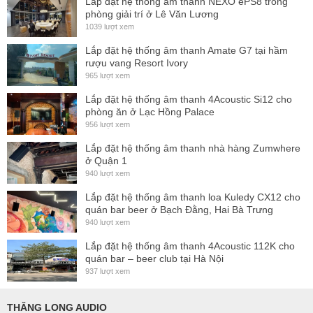
Lắp đặt hệ thống ấm thanh NEXO ePS8 trong
dB)
, SUB215 mang lại dải trầm sâu, mạnh và chính xác.
phòng giải trí ở Lê Văn Lương
1039 lượt xem
Thiết kế
Energy Retentive Porting (E.R.P.)
giúp cải thiện
Lắp đặt hệ thống âm thanh Amate G7 tại hầm
luồng khí và tối ưu hiệu suất hoạt động của củ loa, tạo nên
rượu vang Resort Ivory
âm trầm chắc, rõ và hạn chế méo tiếng khi hoạt động ở
965 lượt xem
cường độ cao.
Lắp đặt hệ thống âm thanh 4Acoustic Si12 cho
phòng ăn ở Lạc Hồng Palace
Thông số kỹ thuật nổi bật
956 lượt xem
Tần số đáp ứng (-10 dB)
: 34 Hz – 2.4 kHz
Lắp đặt hệ thống âm thanh nhà hàng Zumwhere
ở Quận 1
Tần số cắt khuyến nghị
: tối đa 150 Hz
940 lượt xem
Độ phủ âm danh định
: Gần như toàn hướng (Quasi-
Lắp đặt hệ thống âm thanh loa Kuledy CX12 cho
Omnidirectional)
quán bar beer ở Bạch Đằng, Hai Bà Trưng
Trở kháng danh định / tối thiểu
: 2 x 8 Ohm / 2 x 6.7
940 lượt xem
Ohm
Lắp đặt hệ thống âm thanh 4Acoustic 112K cho
quán bar – beer club tại Hà Nội
Công suất AES (liên tục / đỉnh)
: 2 x 600 W / 2 x 2400
937 lượt xem
W
Mức áp suất âm cực đại (SPL Peak)
: 144 dB SPL (@
THĂNG LONG AUDIO