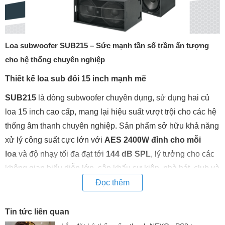
Loa subwoofer SUB215 – Sức mạnh tần số trầm ấn tượng
cho hệ thống chuyên nghiệp
Thiết kế loa sub đôi 15 inch mạnh mẽ
SUB215
là dòng subwoofer chuyên dụng, sử dụng hai củ
loa 15 inch cao cấp, mang lại hiệu suất vượt trội cho các hệ
thống âm thanh chuyên nghiệp. Sản phẩm sở hữu khả năng
xử lý công suất cực lớn với
AES 2400W đỉnh cho mỗi
loa
và độ nhạy tối đa đạt tới
144 dB SPL
, lý tưởng cho các
không gian biểu diễn lớn, sân khấu sự kiện, nhà hát, club và
khu vực giải trí cao cấp.
Đọc thêm
Âm trầm mở rộng, tái tạo xuống đến 34Hz
Tin tức liên quan
Với khả năng
tái tạo dải tần số từ 34 Hz đến 2.4 kHz (-10