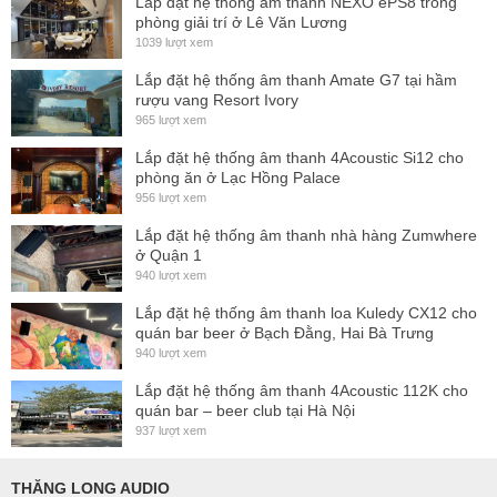
Lắp đặt hệ thống ấm thanh NEXO ePS8 trong
phòng giải trí ở Lê Văn Lương
Sản phẩm cung cấp
4 kênh đầu vào độc lập
, hỗ trợ đầy đủ
1039 lượt xem
cả kết nối analog (XLR), kỹ thuật số AES3 và mạng Dante™,
Lắp đặt hệ thống âm thanh Amate G7 tại hầm
mang đến khả năng tích hợp tối đa trong các hệ thống âm
rượu vang Resort Ivory
thanh chuyên nghiệp hiện đại.
965 lượt xem
04.
EQ toàn diện với IIR, FIR, Raised-Cosine và bộ giới
Lắp đặt hệ thống âm thanh 4Acoustic Si12 cho
phòng ăn ở Lạc Hồng Palace
hạn tiên tiến
956 lượt xem
Hệ thống xử lý tín hiệu bao gồm
EQ IIR, FIR, kết hợp
Lắp đặt hệ thống âm thanh nhà hàng Zumwhere
IIR+FIR
và bộ lọc Raised-Cosine; cùng với
bộ giới hạn đầy
ở Quận 1
940 lượt xem
đủ
: peak, điện áp RMS, dòng điện RMS và TruePower™,
giúp bảo vệ toàn diện cho loa và ampli.
Lắp đặt hệ thống âm thanh loa Kuledy CX12 cho
quán bar beer ở Bạch Đằng, Hai Bà Trưng
05.
Cơ chế dự phòng tín hiệu đầu vào thông minh
940 lượt xem
Tăng độ ổn định của hệ thống với
chính sách sao lưu đầu
Lắp đặt hệ thống âm thanh 4Acoustic 112K cho
quán bar – beer club tại Hà Nội
vào có thể tùy chỉnh
, cho phép tự động chuyển nguồn tín
937 lượt xem
hiệu nếu phát hiện lỗi – một tính năng lý tưởng cho các sự
kiện quan trọng hoặc hệ thống không gián đoạn.
THĂNG LONG AUDIO