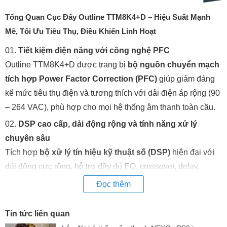
Tổng Quan Cục Đẩy Outline TTM8K4+D – Hiệu Suất Mạnh
Mẽ, Tối Ưu Tiêu Thụ, Điều Khiển Linh Hoạt
01.
Tiết kiệm điện năng với công nghệ PFC
Outline TTM8K4+D được trang bị
bộ nguồn chuyển mạch
tích hợp Power Factor Correction (PFC)
giúp giảm đáng
kể mức tiêu thụ điện và tương thích với dải điện áp rộng (90
– 264 VAC), phù hợp cho mọi hệ thống âm thanh toàn cầu.
02.
DSP cao cấp, dải động rộng và tính năng xử lý
chuyên sâu
Tích hợp
bộ xử lý tín hiệu kỹ thuật số (DSP)
hiện đại với
dải động cực rộng, hỗ trợ đầy đủ EQ, crossover, delay,
limiter và hiển thị qua
giao diện cảm ứng 4.3 inch
. Tương
Đọc thêm
thích điều khiển từ xa qua phần mềm
ArmoníaPlus
.
03.
4 kênh đầu vào linh hoạt – Analog, AES3,
Tin tức liên quan
Dante/AES67