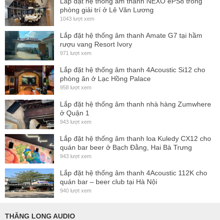
Lắp đặt hệ thống ấm thanh NEXO ePS8 trong
tường
.
phòng giải trí ở Lê Văn Lương
1043 lượt xem
Ưu điểm nổi bật của VEGAS 12
Lắp đặt hệ thống âm thanh Amate G7 tại hầm
Cấu hình 2 đường tiếng passive
, dễ dàng phối ghép
rượu vang Resort Ivory
với ampli công suất.
971 lượt xem
Tán âm xoay 90° x 60°
, linh hoạt khi treo đứng hoặc
Lắp đặt hệ thống âm thanh 4Acoustic Si12 cho
phòng ăn ở Lạc Hồng Palace
ngang.
958 lượt xem
Thùng loa đa giác
, có thể sử dụng như
monitor nằm
Lắp đặt hệ thống âm thanh nhà hàng Zumwhere
sàn
.
ở Quận 1
Công suất AES 300W
, SPL cực đại đạt
131 dB SPL
.
943 lượt xem
Cấu tạo chắc chắn, độ bền cao
, chống trầy xước và
Lắp đặt hệ thống âm thanh loa Kuledy CX12 cho
quán bar beer ở Bạch Đằng, Hai Bà Trưng
chịu lực va đập.
943 lượt xem
Trọng lượng chỉ 17.7 kg
, dễ dàng vận chuyển và treo
Lắp đặt hệ thống âm thanh 4Acoustic 112K cho
lắp.
quán bar – beer club tại Hà Nội
940 lượt xem
THĂNG LONG AUDIO