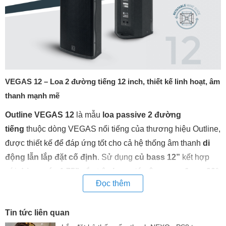
VEGAS 12 – Loa 2 đường tiếng 12 inch, thiết kế linh hoạt, âm
thanh mạnh mẽ
Outline VEGAS 12
là mẫu
loa passive 2 đường
tiếng
thuộc dòng VEGAS nổi tiếng của thương hiệu Outline,
được thiết kế để đáp ứng tốt cho cả hệ thống âm thanh
di
động lẫn lắp đặt cố định
. Sử dụng
củ bass 12”
kết hợp
với
driver nén 1.75”
gắn trên
họng tán âm xoay được 90°
Đọc thêm
x 60°
, VEGAS 12 đem lại khả năng tái tạo âm thanh chính
xác, mạnh mẽ, đáp ứng tốt nhiều mục đích sử dụng
Tin tức liên quan
như
monitor sân khấu, front-fill, FOH hoặc lắp trần/treo