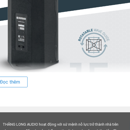
Đọc thêm
 mạnh mẽ, độ phủ rộng và linh hoạt cho mọi
THĂNG LONG AUDIO hoạt động với sứ mệnh nỗ lực trở thành nhà tiên