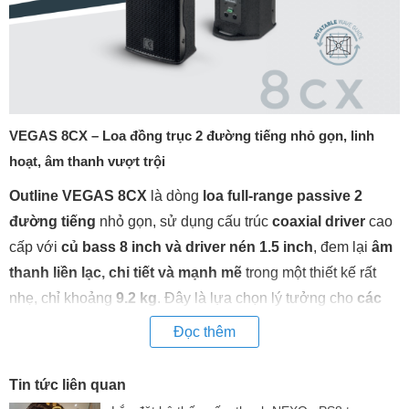
VEGAS 8CX – Loa đồng trục 2 đường tiếng nhỏ gọn, linh
hoạt, âm thanh vượt trội
Outline VEGAS 8CX
là dòng
loa full-range passive 2
đường tiếng
nhỏ gọn, sử dụng cấu trúc
coaxial driver
cao
cấp với
củ bass 8 inch và driver nén 1.5 inch
, đem lại
âm
thanh liền lạc, chi tiết và mạnh mẽ
trong một thiết kế rất
nhẹ, chỉ khoảng
9.2 kg
. Đây là lựa chọn lý tưởng cho
các
hệ thống âm thanh di động hoặc lắp đặt cố định
trong
Đọc thêm
không gian nhỏ đến trung bình.
Ưu điểm nổi bật của VEGAS 8CX
Tin tức liên quan