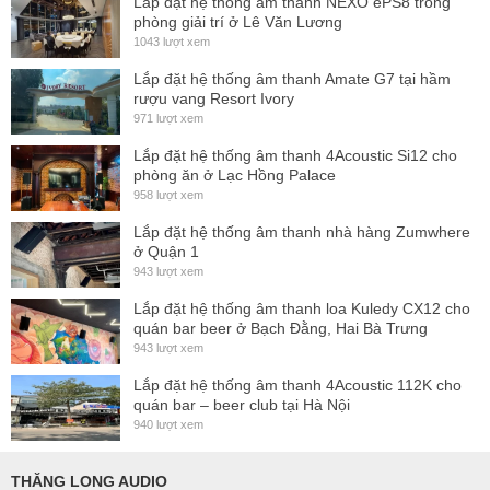
Lắp đặt hệ thống ấm thanh NEXO ePS8 trong
Thiết kế đồng trục cao cấp
, mang đến âm thanh đồng
phòng giải trí ở Lê Văn Lương
pha, chính xác và mượt mà ở cả dải trung và cao.
1043 lượt xem
Công suất 250W liên tục / 1000W peak
, SPL cực đại
Lắp đặt hệ thống âm thanh Amate G7 tại hầm
rượu vang Resort Ivory
đạt
127 dB
, đảm bảo âm lượng lớn, rõ ràng trong không
971 lượt xem
gian vừa.
Lắp đặt hệ thống âm thanh 4Acoustic Si12 cho
Tán âm hình nón 90° x 80°
, phù hợp với nhiều không
phòng ăn ở Lạc Hồng Palace
gian lắp đặt khác nhau, kiểm soát âm học hiệu quả.
958 lượt xem
Chỉ cần 1 kênh ampli để vận hành
, nhờ mạch phân
Lắp đặt hệ thống âm thanh nhà hàng Zumwhere
ở Quận 1
tần passive chất lượng cao tích hợp sẵn bên trong loa.
943 lượt xem
Thiết kế bất đối xứng
, giúp linh hoạt sử dụng như
loa
Lắp đặt hệ thống âm thanh loa Kuledy CX12 cho
chính, loa monitor sân khấu hoặc loa front-fill
.
quán bar beer ở Bạch Đằng, Hai Bà Trưng
943 lượt xem
Lắp đặt hệ thống âm thanh 4Acoustic 112K cho
quán bar – beer club tại Hà Nội
940 lượt xem
THĂNG LONG AUDIO