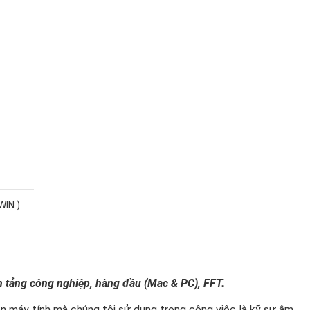
WIN )
n tảng công nghiệp, hàng đầu (Mac & PC), FFT.
ên máy tính mà chúng tôi sử dụng trong công việc là kỹ sư âm