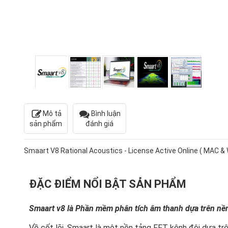
Mô tả
Bình luận
sản phẩm
đánh giá
Smaart V8 Rational Acoustics - License Active Online ( MAC & 
ĐẶC ĐIỂM NỔI BẬT SẢN PHẨM
Smaart v8 là Phần mềm phân tích âm thanh dựa trên nề
Về cốt lõi, Smaart là một nền tảng FFT kênh đôi dựa tr