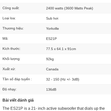
Công suất:
2400 watts (3600 Watts Peak)
Loại loa:
Sub hơi
Thương hiệu:
Yorkville
Mã:
ES21P
Kích thước:
77.5 x 64.1 x 91cm
Khối lượng:
92kg
Xuất xứ:
Canada
Tần số đáp tuyến :
32 - 150 (Hz +/- 3dB)
Độ nhạy:
136dB
Bài viết đánh giá
The ES21P is a 21- inch active subwoofer that dials up the