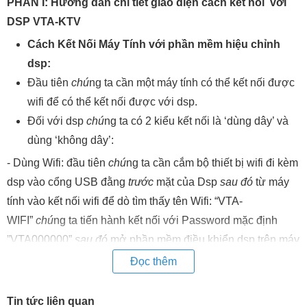
PHẦN I: Hướng dẫn chi tiết giao diện cách kết nối với
DSP VTA-KTV
Cách Kết Nối Máy Tính với phần mềm hiệu chỉnh
dsp:
Đầu tiên
chú
ng ta cần một máy tính có thể kết nối được
wifi để có thể kết nối được với dsp.
Đối với dsp
chú
ng ta có 2 kiểu kết nối là ‘dùng dây’ và
dùng ‘không dây’:
- Dùng Wifi: đầu tiên
chú
ng ta cần cắm bộ thiết bị wifi đi kèm
dsp vào cổng USB đằng
trước
mặt của Dsp
sau đó
từ máy
tính vào kết nối wifi để dò tìm thấy tên Wifi: “VTA-
WIFI”
chú
ng ta tiến hành kết nối với Password mặc định
”VTA000000”
sau đó
mở phần mềm điều khiển dsp trên máy
tính
chú
ng ta tích vào mục WIFI và nhấn connect .
Đọc thêm
- Dùng Dây USB: Đầu tiên
chú
ng ta cắm dây USB đi
kèm thiết bị vào cổng USB-B
trước
mặt DSP
sau đó
đầu còn
Tin tức liên quan