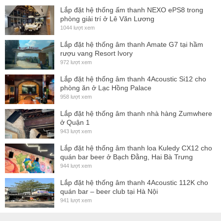
lại
chú
ng ta kết nối vào cổng usb của máy tính
sau đó
chú
ng
Lắp đặt hệ thống ấm thanh NEXO ePS8 trong
phòng giải trí ở Lê Văn Lương
ta bật phần mềm lên chọn tích mục USB
sau đó
nhấn vào
1044 lượt xem
Connect .
Lắp đặt hệ thống âm thanh Amate G7 tại hầm
PHẦN II: Giới Thiệu Chi Tiết Về Các Thẻ Trong Giao
rượu vang Resort Ivory
972 lượt xem
Diện Của DSP:
Lắp đặt hệ thống âm thanh 4Acoustic Si12 cho
Với Thẻ Music:
phòng ăn ở Lạc Hồng Palace
Đầu tiên với thư mục con trong thẻ music “ Music
958 lượt xem
Input”:
Lắp đặt hệ thống âm thanh nhà hàng Zumwhere
ở Quận 1
-Với mục ( VOD Gain, BMG Gain, AUX Gain, SPDIF
943 lượt xem
Gain) đây là mức âm lượng tăng giảm tín hiệu đầu vào cho
Lắp đặt hệ thống âm thanh loa Kuledy CX12 cho
từng đường Music.
quán bar beer ở Bạch Đằng, Hai Bà Trưng
944 lượt xem
- Với Mục( AUTO, VOD, AUX, BMG, Coaxial, Optical)
Lắp đặt hệ thống âm thanh 4Acoustic 112K cho
Đây là mục chọn tín hiệu đầu vào cho DSP Tương ứng với
quán bar – beer club tại Hà Nội
các cổng input mặt
sau
DSP do
chú
ng ta chọn đường vào là
941 lượt xem
Analog hay Digital.