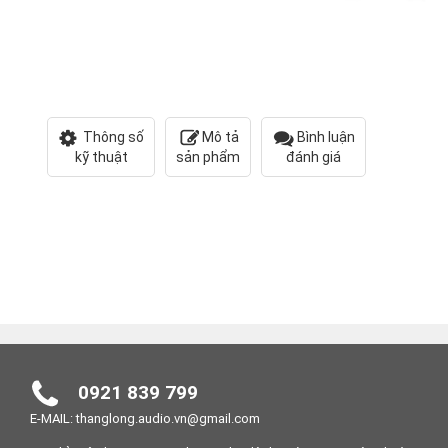
Thông số
Mô tả
Bình luận
kỹ thuật
sản phẩm
đánh giá
0921 839 799
E-MAIL: thanglong.audio.vn@gmail.com