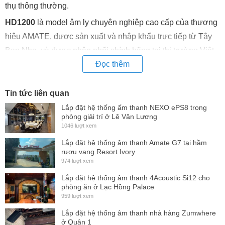
thụ thông thường.
HD1200
là model âm ly chuyên nghiệp cao cấp của thương
hiệu AMATE, được sản xuất và nhập khẩu trực tiếp từ Tây
Ban Nha, và được phân phối chính hãng tại thị trường Việt
Đọc thêm
Nam bởi PRO-Sound Việt Nam.
Thông số kỹ thuật
Tin tức liên quan
Voltage Gain:
32 dB
Lắp đặt hệ thống ấm thanh NEXO ePS8 trong
phòng giải trí ở Lê Văn Lương
Input Sensitivity:
1.25 V
1046 lượt xem
Input Impedance:
20 kΩ
Lắp đặt hệ thống âm thanh Amate G7 tại hầm
rượu vang Resort Ivory
Slew Rate:
+/-12 V/μ
s
974 lượt xem
(1)
Output Power (1 kHz – 0,1% THD)
Lắp đặt hệ thống âm thanh 4Acoustic Si12 cho
phòng ăn ở Lạc Hồng Palace
Stereo 8 Ω / 350 + 350 W
959 lượt xem
Stereo 4 Ω / 600 + 600 W
Lắp đặt hệ thống âm thanh nhà hàng Zumwhere
(2)
ở Quận 1
Stereo 2 Ω / 850 + 850 W