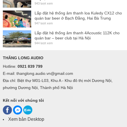
943 lượt xem
Bridge 8 Ω / 1200 W
Lắp đặt hệ thống âm thanh loa Kuledy CX12 cho
quán bar beer ở Bạch Đằng, Hai Bà Trưng
(2)
Bridge 4 Ω / 1700 W
947 lượt xem
(3):
Average Current draw
4 A @ 230 V AC
Lắp đặt hệ thống âm thanh 4Acoustic 112K cho
quán bar – beer club tại Hà Nội
Frequency Response:
20 Hz – 20 kHz (0/-1 dB)
944 lượt xem
Damping Factor (1 kHz @ 8 Ω):
300
THĂNG LONG AUDIO
Crosstalk:
60 dB
Hotline:
0921 839 799
S/N Ratio (A-weighted):
104 dB (A)
E-mail: thanglong.audio.vn@gmail.com
Mains:
220 – 240 V AC- 50/60 Hz
Địa chỉ: Biệt thự M01-L03, Khu A - Khu đô thị mới Dương Nội,
Dimensions (HxWxD):
88 x 482 x 420 mm
phường Dương Nội, Thành phố Hà Nội
Weight:
15 kg
Kết nối với chúng tôi
Xem bản Desktop