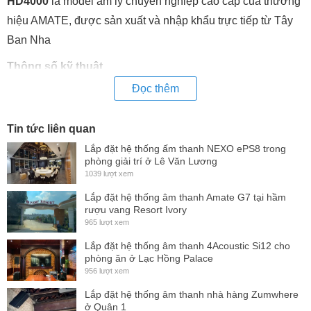
HD4000
là model âm ly chuyên nghiệp cao cấp của thương
hiệu AMATE, được sản xuất và nhập khẩu trực tiếp từ Tây
Ban Nha
Thông số kỹ thuật
Đọc thêm
Voltage Gain:
32 dB
Input Sensitivity:
1.88 V
Tin tức liên quan
Input Impedance:
20 kΩ
Lắp đặt hệ thống ấm thanh NEXO ePS8 trong
Slew Rate:
+/-12 V/μ
phòng giải trí ở Lê Văn Lương
s
1039 lượt xem
(1)
Output Power (1 kHz – 0,1% THD)
Lắp đặt hệ thống âm thanh Amate G7 tại hầm
rượu vang Resort Ivory
Stereo 8 Ω / 650 + 650 W
965 lượt xem
Stereo 4 Ω / 1200 + 1200 W
Lắp đặt hệ thống âm thanh 4Acoustic Si12 cho
(2)
phòng ăn ở Lạc Hồng Palace
Stereo 2 Ω / 2100 + 2100 W
956 lượt xem
Bridge 8 Ω / 2400 W
Lắp đặt hệ thống âm thanh nhà hàng Zumwhere
(2)
ở Quận 1
Bridge 4 Ω / 4200 W