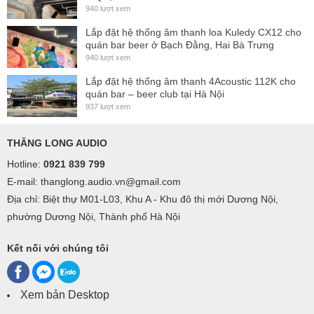
940 lượt xem
(3):
Average Current draw (1/3 power)
7 A @ 230 V AC
Lắp đặt hệ thống âm thanh loa Kuledy CX12 cho
quán bar beer ở Bạch Đằng, Hai Bà Trưng
Frequency Response:
20 Hz – 20 kHz (0/-1 dB)
940 lượt xem
Damping Factor (1 kHz @ 8 Ω):
350
Lắp đặt hệ thống âm thanh 4Acoustic 112K cho
quán bar – beer club tại Hà Nội
Crosstalk:
65 dB
937 lượt xem
S/N Ratio (A-weighted):
108 dB (A)
Mains:
220 – 240 V AC- 50/60 Hz
THĂNG LONG AUDIO
Hotline:
0921 839 799
Dimensions (HxWxD):
88 x 482 x 440 mm
E-mail: thanglong.audio.vn@gmail.com
Weight:
21 kg
Địa chỉ: Biệt thự M01-L03, Khu A - Khu đô thị mới Dương Nội,
phường Dương Nội, Thành phố Hà Nội
Kết nối với chúng tôi
Xem bản Desktop