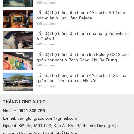
965 lượt xem
Lắp đặt hệ thống âm thanh 4Acoustic Si12 cho
phòng ăn ở Lạc Hồng Palace
956 lượt xem
Lắp đặt hệ thống âm thanh nhà hàng Zumwhere
ở Quận 1
940 lượt xem
Lắp đặt hệ thống âm thanh loa Kuledy CX12 cho
quán bar beer ở Bạch Đằng, Hai Bà Trưng
940 lượt xem
Lắp đặt hệ thống âm thanh 4Acoustic 112K cho
quán bar – beer club tại Hà Nội
937 lượt xem
THĂNG LONG AUDIO
Hotline:
0921 839 799
E-mail: thanglong.audio.vn@gmail.com
Địa chỉ: Biệt thự M01-L03, Khu A - Khu đô thị mới Dương Nội,
phường Dương Nội, Thành phố Hà Nội