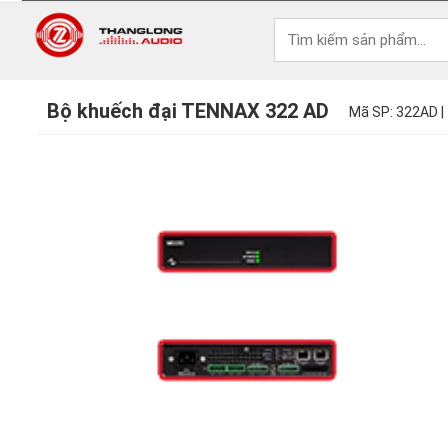
Bộ khuếch đại TENNAX 322 AD
Mã SP: 322AD |