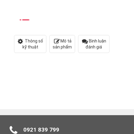
Thông số
Mô tả
Bình luận
kỹ thuật
sản phẩm
đánh giá
0921 839 799