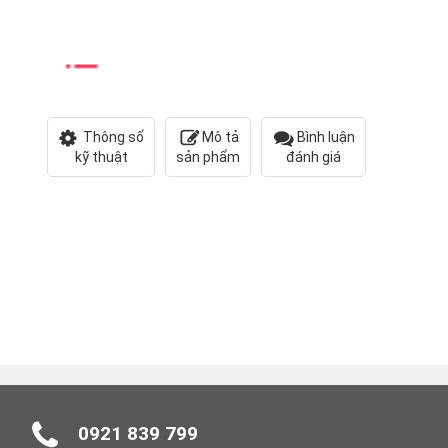
Thông số
Mô tả
Bình luận
kỹ thuật
sản phẩm
đánh giá
0921 839 799