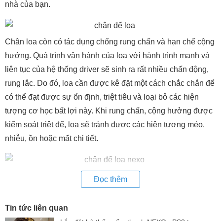
nhà của bạn.
Chân loa còn có tác dụng chống rung chấn và hạn chế cộng
hưởng. Quá trình vận hành của loa với hành trình mạnh và
liên tục của hệ thống driver sẽ sinh ra rất nhiều chấn động,
rung lắc. Do đó, loa cần được kê đặt một cách chắc chắn để
có thể đạt được sự ổn định, triệt tiêu và loại bỏ các hiện
tượng cơ học bất lợi này. Khi rung chấn, cộng hưởng được
kiểm soát triệt để, loa sẽ tránh được các hiện tượng méo,
nhiễu, ồn hoặc mất chi tiết.
Chân loa sẽ phải nhiều tác động do lực rung từ loa truyền
Đọc thêm
xuống, do đó, nên ưu tiên chọn các vật liệu bền và rắn chắc.
Bên cạnh đó, khối lượng phải đủ nặng để giữ thăng
Tin tức liên quan
bằng cho khối loa ở bên trên.