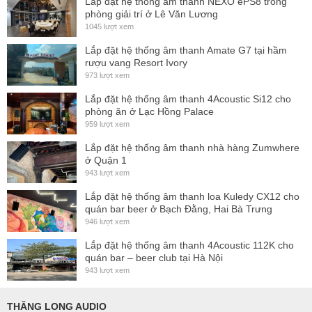
Lắp đặt hệ thống ấm thanh NEXO ePS8 trong
thiết bị, cài đặt tất cả các tham số và hiển thị các mức thời
phòng giải trí ở Lê Văn Lương
gian thực.
1045 lượt xem
Thông số kỹ thuật
Lắp đặt hệ thống âm thanh Amate G7 tại hầm
rượu vang Resort Ivory
Thông số kỹ thuật
973 lượt xem
âm thanh
Lắp đặt hệ thống âm thanh 4Acoustic Si12 cho
Đầu vào analog
phòng ăn ở Lạc Hồng Palace
959 lượt xem
4 x XLR cân bằng điện tử
Lắp đặt hệ thống âm thanh nhà hàng Zumwhere
Đầu ra analog
ở Quận 1
943 lượt xem
8 x XLR cân bằng điện tử
Lắp đặt hệ thống âm thanh loa Kuledy CX12 cho
Tải tối thiểu
quán bar beer ở Bạch Đằng, Hai Bà Trưng
150 ôm
946 lượt xem
THD+N
Lắp đặt hệ thống âm thanh 4Acoustic 112K cho
quán bar – beer club tại Hà Nội
0,004% ở 1kHz +4dBu
943 lượt xem
S/N
THĂNG LONG AUDIO