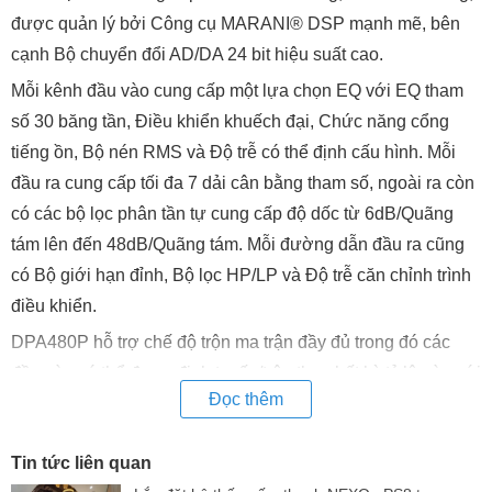
được quản lý bởi Công cụ MARANI® DSP mạnh mẽ, bên
cạnh Bộ chuyển đổi AD/DA 24 bit hiệu suất cao.
Mỗi kênh đầu vào cung cấp một lựa chọn EQ với EQ tham
số 30 băng tần, Điều khiển khuếch đại, Chức năng cổng
tiếng ồn, Bộ nén RMS và Độ trễ có thể định cấu hình. Mỗi
đầu ra cung cấp tối đa 7 dải cân bằng tham số, ngoài ra còn
có các bộ lọc phân tần tự cung cấp độ dốc từ 6dB/Quãng
tám lên đến 48dB/Quãng tám. Mỗi đường dẫn đầu ra cũng
có Bộ giới hạn đỉnh, Bộ lọc HP/LP và Độ trễ căn chỉnh trình
điều khiển.
DPA480P hỗ trợ chế độ trộn ma trận đầy đủ trong đó các
đầu vào có thể được định tuyến/trộn theo bất kỳ tỷ lệ nào với
Đọc thêm
bất kỳ đầu ra nào. Để cấu hình và điều khiển từ xa, có thể
kết nối DPA480P qua kết nối USB hoặc RS485. Phần mềm
Tin tức liên quan
PC điều khiển từ xa cho phép điều khiển đồng thời tới 32