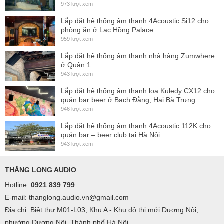
973 lượt xem
Lắp đặt hệ thống âm thanh 4Acoustic Si12 cho
phòng ăn ở Lạc Hồng Palace
959 lượt xem
Lắp đặt hệ thống âm thanh nhà hàng Zumwhere
ở Quận 1
943 lượt xem
Lắp đặt hệ thống âm thanh loa Kuledy CX12 cho
quán bar beer ở Bạch Đằng, Hai Bà Trưng
946 lượt xem
Lắp đặt hệ thống âm thanh 4Acoustic 112K cho
quán bar – beer club tại Hà Nội
943 lượt xem
THĂNG LONG AUDIO
Hotline:
0921 839 799
E-mail: thanglong.audio.vn@gmail.com
Địa chỉ: Biệt thự M01-L03, Khu A - Khu đô thị mới Dương Nội,
phường Dương Nội, Thành phố Hà Nội