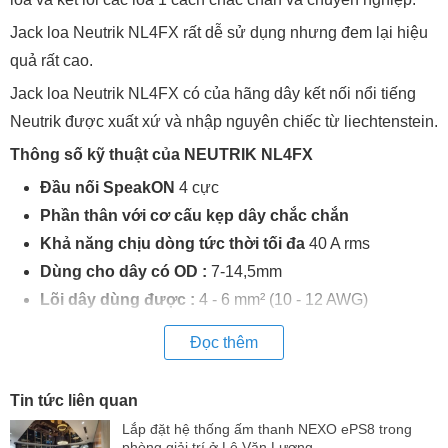
Jack loa Neutrik NL4FX rất dễ sử dụng nhưng đem lại hiệu
quả rất cao.
Jack loa Neutrik NL4FX có của hãng dây kết nối nổi tiếng
Neutrik được xuất xứ và nhập nguyên chiếc từ liechtenstein.
Thông số kỹ thuật của NEUTRIK NL4FX
Đầu nối SpeakON
4 cực
Phần thân với cơ cấu kẹp dây chắc chắn
Khả năng chịu dòng tức thời tối đa
40 A rms
Dùng cho dây có OD :
7-14,5mm
Lõi dây dùng được :
4 - 6 mm² (10 - 12 AWG)
Đọc thêm
Tin tức liên quan
Lắp đặt hệ thống ấm thanh NEXO ePS8 trong
phòng giải trí ở Lê Văn Lương