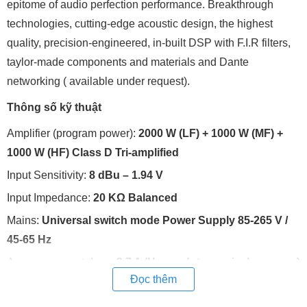
epitome of audio perfection performance. Breakthrough
technologies, cutting-edge acoustic design, the highest
quality, precision-engineered, in-built DSP with F.I.R filters,
taylor-made components and materials and Dante
networking ( available under request).
Thông số kỹ thuật
Amplifier (program power):
2000 W (LF) + 1000 W (MF) +
1000 W (HF) Class D Tri-amplified
Input Sensitivity:
8 dBu – 1.94 V
Input Impedance:
20 KΩ
Balanced
Mains:
Universal switch mode Power Supply 85-265 V /
45-65 Hz
Average current draw:
3.7 A (Heavy duty musical program)
Đọc thêm
SPL (1m):
141 dB continuous, 144 dB peak