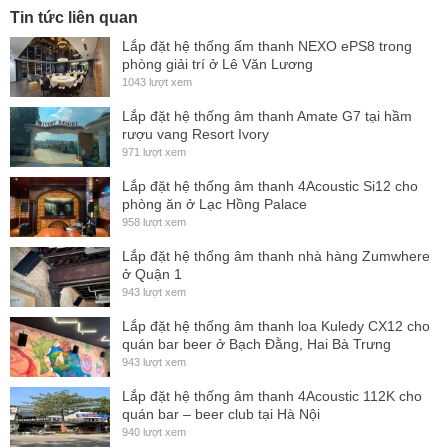
Built-in DSP:
64- bit processing unit. Includes factory
Tin tức liên quan
presets
Lắp đặt hệ thống ấm thanh NEXO ePS8 trong
AD/DA converters:
24 bit – 48 kHz – SNR >112dB
phòng giải trí ở Lê Văn Lương
1043 lượt xem
Presets
Lắp đặt hệ thống âm thanh Amate G7 tại hầm
HPF60_FLAT / HPF60_NEARFIELD /
rượu vang Resort Ivory
971 lượt xem
HPF60_LONGTHROW /
Lắp đặt hệ thống âm thanh 4Acoustic Si12 cho
HPF80_FLAT / HPF80_NEARFIELD /
phòng ăn ở Lạc Hồng Palace
HPF80_LONGTHROW + 25
958 lượt xem
configurable user memories
Lắp đặt hệ thống âm thanh nhà hàng Zumwhere
ở Quận 1
Frequency response (-10 dB):
42 Hz – 18 kHz
943 lượt xem
LF:
2 x 12″
neodymium woofers (3
″
voice coil)
Lắp đặt hệ thống âm thanh loa Kuledy CX12 cho
quán bar beer ở Bạch Đằng, Hai Bà Trưng
MF:
4 x 6″
neodymium woofers (1.5
″
voice coil)
943 lượt xem
HF:
2 x 3″
titanium diaphragm, neodymium magnet
Lắp đặt hệ thống âm thanh 4Acoustic 112K cho
compression drivers
quán bar – beer club tại Hà Nội
940 lượt xem
Directivity (HxV):
100º x 8º