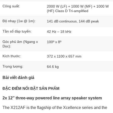
Công suất:
2000 W (LF) + 1000 W (MF) + 1000 W
(HF) Class D Tri-amplified
Độ nhạy (1w @ 1m):
141 dB continuous, 144 dB peak
Tần số đáp tuyến:
42 Hz – 18 kHz
Góc phủ âm (Ngang x
100º x 8º
Dọc):
Kích thước:
372 x 1100 x 657 mm
Trọng lượng:
64.6 kg
Bài viết đánh giá
ĐẶC ĐIỂM NỔI BẬT SẢN PHẨM
2x 12″ three-way powered line array speaker system
The X212AF is the flagship of the Xcellence series and the