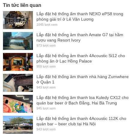
Tin tức liên quan
Lắp đặt hệ thống ấm thanh NEXO ePS8 trong
Loa 4Acoustic PCS-108T có
cô
ng suất liên tục 500W và có
phòng giải trí ở Lê Văn Lương
thể đạt cực đại lên đến 1000W phù hợp sử dụng trong các
1045 lượt xem
phòng karaoke gia đình với diện tích lớn, các phòng
Lắp đặt hệ thống âm thanh Amate G7 tại hầm
rượu vang Resort Ivory
karaoke kinh doanh, hội trường, sân khấu,...
973 lượt xem
PCS-108T được cấu tạo bởi loa bass 8 inches và treble 1
Lắp đặt hệ thống âm thanh 4Acoustic Si12 cho
inches được thiết kế tỉ mỉ, chắc chắn.
phòng ăn ở Lạc Hồng Palace
959 lượt xem
Màng loa, gân loa được làm từ những linh kiện cao cấp
Lắp đặt hệ thống âm thanh nhà hàng Zumwhere
nhất giúp loa có thể hoạt động bền bỉ. Cho âm thanh ra loa
ở Quận 1
mượt mà, chắc tiếng.
943 lượt xem
Lắp đặt hệ thống âm thanh loa Kuledy CX12 cho
quán bar beer ở Bạch Đằng, Hai Bà Trưng
945 lượt xem
Lắp đặt hệ thống âm thanh 4Acoustic 112K cho
quán bar – beer club tại Hà Nội
943 lượt xem