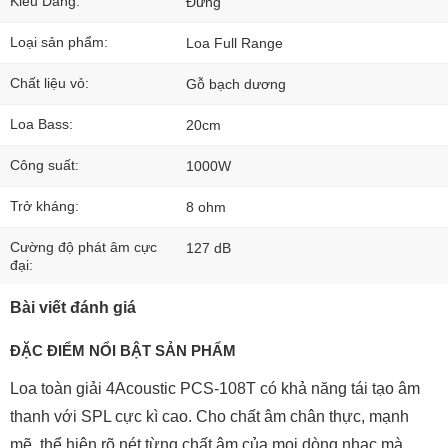
Kiểu Dáng:
Đứng
Loại sản phẩm:
Loa Full Range
Chất liệu vỏ:
Gỗ bạch dương
Loa Bass:
20cm
Công suất:
1000W
Trở kháng:
8 ohm
Cường độ phát âm cực
127 dB
đại:
Bài viết đánh giá
ĐẶC ĐIỂM NỔI BẬT SẢN PHẨM
Loa toàn giải 4Acoustic PCS-108T
có khả năng tái tạo âm
thanh với SPL cực kì cao. Cho chất âm chân thực, mạnh
mẽ, thể hiện rõ nét từng chất âm của mọi dòng nhạc mà