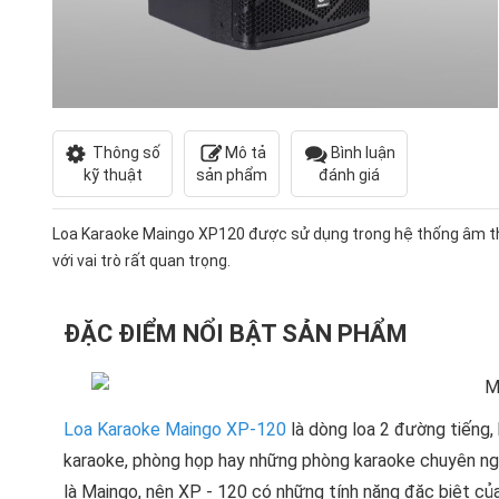
Thông số
Mô tả
Bình luận
kỹ thuật
sản phẩm
đánh giá
Loa Karaoke Maingo XP120 được sử dụng trong hệ thống âm 
với vai trò rất quan trọng.
ĐẶC ĐIỂM NỔI BẬT SẢN PHẨM
Loa Karaoke Maingo XP-120
là dòng loa 2 đường tiếng,
karaoke, phòng họp hay những phòng karaoke chuyên nghi
là Maingo, nên XP - 120 có những tính năng đặc biệt củ