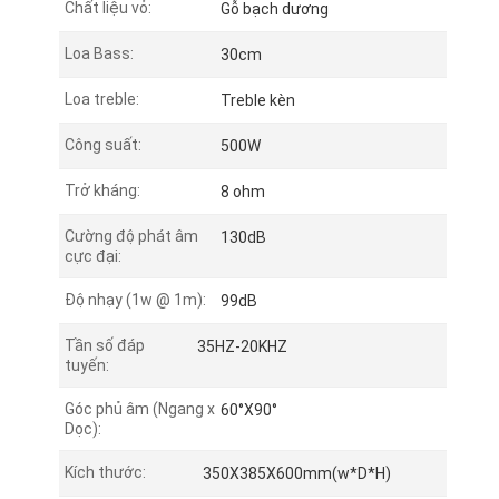
Chất liệu vỏ:
Gỗ bạch dương
Loa Bass:
30cm
Loa treble:
Treble kèn
Công suất:
500W
Trở kháng:
8 ohm
Cường độ phát âm
130dB
cực đại:
Độ nhạy (1w @ 1m):
99dB
Tần số đáp
35HZ-20KHZ
tuyến:
Góc phủ âm (Ngang x
60°X90°
Dọc):
Kích thước:
350X385X600mm(w*D*H)