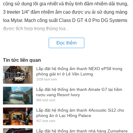
cũng sử dụng lõi gia nhiệt và thủy tinh đảm nhiệm dải trung,
3 treeter 1/4” đảm nhiệm âm cao được ưu ái sử dụng màng
loa Mylar. Mạch công suất Class D GT 4.0 Pro DG Systems
được tích hợp trong thùng loa .
Đọc thêm
Tin tức liên quan
Lắp đặt hệ thống ấm thanh NEXO ePS8 trong
phòng giải trí ở Lê Văn Lương
1039 lượt xem
Lắp đặt hệ thống âm thanh Amate G7 tại hầm
rượu vang Resort Ivory
966 lượt xem
Lắp đặt hệ thống âm thanh 4Acoustic Si12 cho
phòng ăn ở Lạc Hồng Palace
957 lượt xem
Lắp đặt hệ thống âm thanh nhà hàng Zumwhere