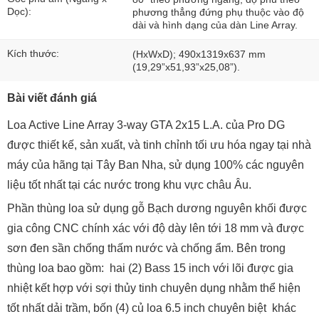
Dọc):
phương thẳng đứng phụ thuộc vào độ
dài và hình dạng của dàn Line Array.
Kích thước:
(HxWxD); 490x1319x637 mm
(19,29”x51,93”x25,08”).
Bài viết đánh giá
Loa Active Line Array 3-way GTA 2x15 L.A. của Pro DG
được thiết kế, sản xuất, và tinh chỉnh tối ưu hóa ngay tại nhà
máy của hãng tại Tây Ban Nha, sử dụng 100% các nguyên
liệu tốt nhất tại các nước trong khu vực châu Âu.
Phần thùng loa sử dụng gỗ Bạch dương nguyên khối được
gia công CNC chính xác với độ dày lên tới 18 mm và được
sơn đen sần chống thấm nước và chống ẩm. Bên trong
thùng loa bao gồm: hai (2) Bass 15 inch với lõi được gia
nhiệt kết hợp với sợi thủy tinh chuyên dụng nhằm thể hiện
tốt nhất dải trầm, bốn (4) củ loa 6.5 inch chuyên biệt khác