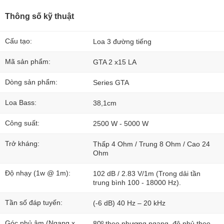
Thông số kỹ thuật
Cấu tạo:
Loa 3 đường tiếng
Mã sản phẩm:
GTA 2 x15 LA
Dòng sản phẩm:
Series GTA
Loa Bass:
38,1cm
Công suất:
2500 W - 5000 W
Trở kháng:
Thấp 4 Ohm / Trung 8 Ohm / Cao 24
Ohm
Độ nhạy (1w @ 1m):
102 dB / 2.83 V/1m (Trong dải tần
trung bình 100 - 18000 Hz).
Tần số đáp tuyến:
(-6 dB) 40 Hz – 20 kHz
Góc phủ âm (Ngang x
80º theo phương ngang, độ phủ theo