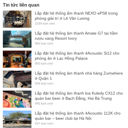
Lưới: lưới thép epoxy đen xốp và vải hộp cách âm
Tin tức liên quan
Góc: 5.0.-5.-10 ° điều chỉnh
Lắp đặt hệ thống ấm thanh NEXO ePS8 trong
phòng giải trí ở Lê Văn Lương
1039 lượt xem
Lắp đặt hệ thống âm thanh Amate G7 tại hầm
rượu vang Resort Ivory
965 lượt xem
Lắp đặt hệ thống âm thanh 4Acoustic Si12 cho
phòng ăn ở Lạc Hồng Palace
955 lượt xem
Lắp đặt hệ thống âm thanh nhà hàng Zumwhere
ở Quận 1
939 lượt xem
Lắp đặt hệ thống âm thanh loa Kuledy CX12 cho
quán bar beer ở Bạch Đằng, Hai Bà Trưng
940 lượt xem
Lắp đặt hệ thống âm thanh 4Acoustic 112K cho
quán bar – beer club tại Hà Nội
937 lượt xem