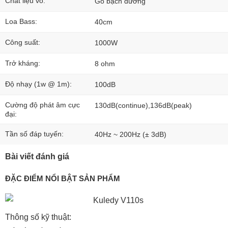
Chất liệu vỏ:
Gỗ bạch dương
Loa Bass:
40cm
Công suất:
1000W
Trở kháng:
8 ohm
Độ nhạy (1w @ 1m):
100dB
Cường độ phát âm cực
130dB(continue),136dB(peak)
đại:
Tần số đáp tuyến:
40Hz ~ 200Hz (± 3dB)
Bài viết đánh giá
ĐẶC ĐIỂM NỔI BẬT SẢN PHẨM
Thông số kỹ thuật: