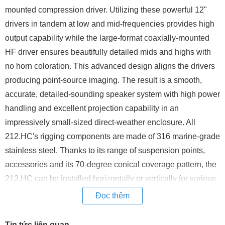
mounted compression driver. Utilizing these powerful 12"
drivers in tandem at low and mid-frequencies provides high
output capability while the large-format coaxially-mounted
HF driver ensures beautifully detailed mids and highs with
no horn coloration. This advanced design aligns the drivers
producing point-source imaging. The result is a smooth,
accurate, detailed-sounding speaker system with high power
handling and excellent projection capability in an
impressively small-sized direct-weather enclosure. All
212.HC's rigging components are made of 316 marine-grade
stainless steel. Thanks to its range of suspension points,
accessories and its 70-degree conical coverage pattern, the
212.HC can be installed horizontally or vertically for various
applications. For any outdoor or general-purpose indoor
Đọc thêm
applications, the 212.HC is an ideal solution for high-fidelity
sound quality in large spaces or in high noise environments.
Tin tức liên quan