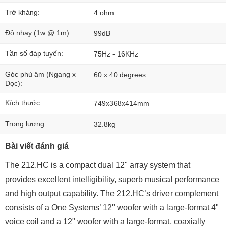
Trở kháng:
4 ohm
Độ nhạy (1w @ 1m):
99dB
Tần số đáp tuyến:
75Hz - 16KHz
Góc phủ âm (Ngang x
60 x 40 degrees
Dọc):
Kích thước:
749x368x414mm
Trọng lượng:
32.8kg
Bài viết đánh giá
The 212.HC is a compact dual 12" array system that
provides excellent intelligibility, superb musical performance
and high output capability. The 212.HC’s driver complement
consists of a One Systems’ 12" woofer with a large-format 4"
voice coil and a 12" woofer with a large-format, coaxially