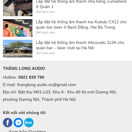
Lắp đặt hệ thống âm thanh nhà hàng Zumwhere
ở Quận 1
942 lượt xem
Lắp đặt hệ thống âm thanh loa Kuledy CX12 cho
quán bar beer ở Bạch Đằng, Hai Bà Trưng
940 lượt xem
Lắp đặt hệ thống âm thanh 4Acoustic 112K cho
quán bar – beer club tại Hà Nội
937 lượt xem
THĂNG LONG AUDIO
Hotline:
0921 839 799
E-mail: thanglong.audio.vn@gmail.com
Địa chỉ: Biệt thự M01-L03, Khu A - Khu đô thị mới Dương Nội,
phường Dương Nội, Thành phố Hà Nội
Kết nối với chúng tôi