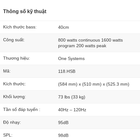
Thông số kỹ thuật
Kích thước bass:
40cm
Công suất:
800 watts continuous 1600 watts
program 200 watts peak
Thương hiệu:
One Systems
Mã:
118.HSB
Kích thước:
(584 mm) x (510 mm) x (525.3 mm)
Khối lượng:
73 lbs (33 kg)
Tần số đáp tuyến :
40Hz – 120Hz
Độ nhạy:
95dB
SPL:
98dB