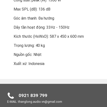
Công suất peak (W): 1300 W
Max SPL (dB): 136 dB
Góc âm thanh: Đa hướng
Dãy tần hoạt động: 33Hz - 150Hz
Kích thước (HxWxD): 587 x 450 x 600 mm
Trọng lượng: 40 kg
Nguồn gốc: Nhật
Xuất xứ: Indonesia
0921 839 799
E-MAIL: thanglong.audio.vn@gmail.com