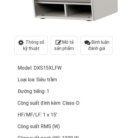
Thông số
Mô tả
Bình luận
kỹ thuật
sản phẩm
đánh giá
Model: DXS15XLFW
Loại loa: Siêu trầm
Đường tiếng: 1
Công suất đính kèm: Class-D
HF/MF/LF: 1 x 15'
Công suất RMS (W)